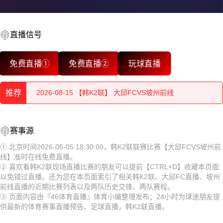
直播信号
免费直播①
免费直播②
玩球直播
2026-08-15 【韩K2联】 大邱FCVS坡州前线
2026-08-15 【韩K2联】 大邱FCVS坡州前线
推荐
2026-08-15 【韩K2联】 大邱FCVS坡州前线
2026-08-15 【韩K2联】 大邱FCVS坡州前线
2026-08-15 【韩K2联】 大邱FCVS坡州前线
赛事源
2026-08-15 【韩K2联】 大邱FCVS坡州前线
①.北京时间2026-06-05 18:30:00，韩K2联联赛比赛【大邱FCVS坡州前
2026-08-15 【韩K2联】 大邱FCVS坡州前线
线】准时在线免费直播。
2026-08-15 【韩K2联】 大邱FCVS坡州前线
②.喜欢看韩K2联现场直播比赛的朋友可以提前【CTRL+D】收藏本页面
2026-08-15 【韩K2联】 大邱FCVS坡州前线
以免错过直播。还为您在本页面索引了相关韩K2联、大邱FC直播、坡州
2026-08-15 【韩K2联】 大邱FCVS坡州前线
前线直播的近期比赛列表以及两队历史交锋、两队赛程。
2026-08-15 【韩K2联】 大邱FCVS坡州前线
③.页面内容由『46体育直播』体育小编整理发布；24小时为球迷朋友提
2026-08-15 【韩K2联】 大邱FCVS坡州前线
供最新的体育赛事直播预告、足球直播，韩K2联直播。
2026-08-15 【韩K2联】 大邱FCVS坡州前线
2026-08-15 【韩K2联】 大邱FCVS坡州前线