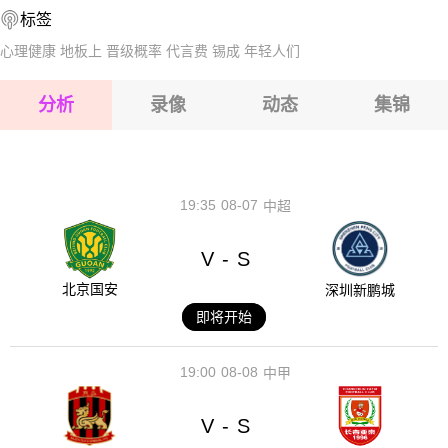
标签
2026-08-15 【韩K2联】 大邱FCVS坡州前线
2026-08-15 【韩K2联】 大邱FCVS坡州前线
心理健康
地板上
晋级概率
代言费
锡成
年轻人们
2026-08-14 【韩K2联】 大邱FCVS坡州前线
2026-08-15 【韩K2联】 大邱FCVS坡州前线
分析
录像
动态
集锦
2026-08-15 【韩K2联】 大邱FCVS坡州前线
2026-08-14 【韩K2联】 大邱FCVS坡州前线
19:35
08-07
中超
V
S
-
北京国安
深圳新鹏城
即将开始
19:00
08-08
中甲
V
S
-