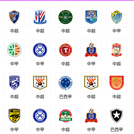
中超
中超
中超
中超
中甲
中甲
中甲
中超
中甲
中超
中超
中超
巴西甲
中超
中超
中甲
中甲
中超
中甲
巴西甲