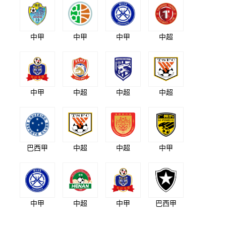
中甲
中甲
中甲
中超
中甲
中超
中超
中超
巴西甲
中超
中超
中甲
中甲
中超
中甲
巴西甲