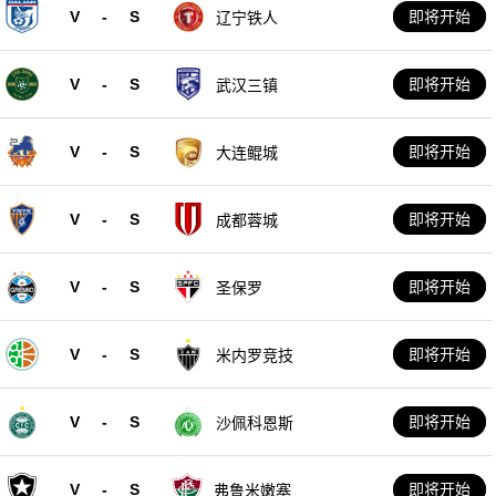
V
-
S
即将开始
辽宁铁人
V
-
S
即将开始
武汉三镇
V
-
S
即将开始
大连鲲城
V
-
S
即将开始
成都蓉城
V
-
S
即将开始
圣保罗
V
-
S
即将开始
米内罗竞技
V
-
S
即将开始
沙佩科恩斯
V
-
S
即将开始
弗鲁米嫩塞