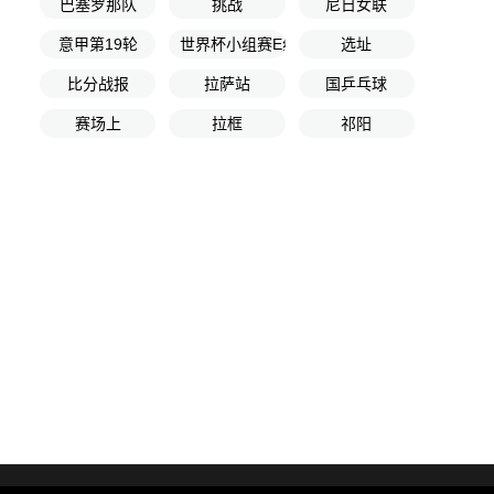
巴塞罗那队
挑战
尼日女联
意甲第19轮
世界杯小组赛E组第3轮
选址
比分战报
拉萨站
国乒乓球
赛场上
拉框
祁阳