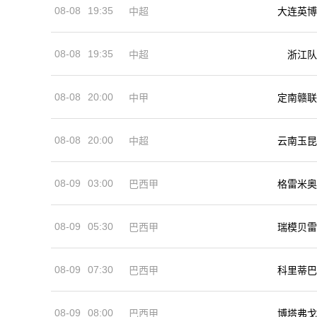
08-08
19:35
中超
大连英博
08-08
19:35
中超
浙江队
08-08
20:00
中甲
定南赣联
08-08
20:00
中超
云南玉昆
08-09
03:00
巴西甲
格雷米奥
08-09
05:30
巴西甲
瑞模贝雷
08-09
07:30
巴西甲
科里蒂巴
08-09
08:00
巴西甲
博塔弗戈