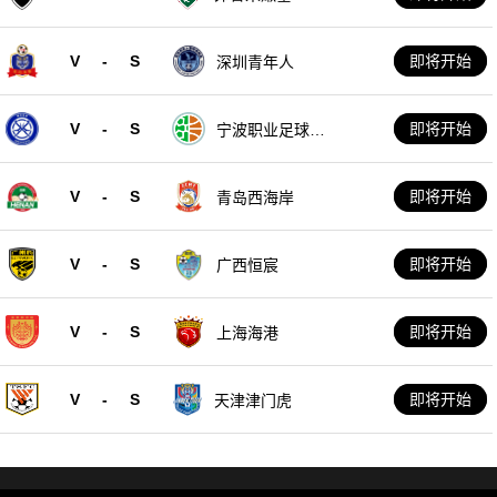
V
-
S
即将开始
深圳青年人
V
-
S
即将开始
宁波职业足球俱
乐部
V
-
S
即将开始
青岛西海岸
V
-
S
即将开始
广西恒宸
V
-
S
即将开始
上海海港
V
-
S
即将开始
天津津门虎