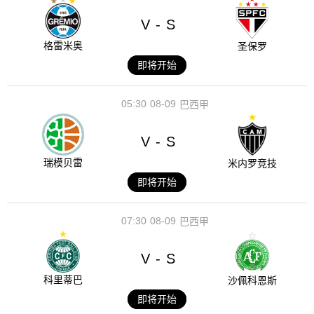
V
S
-
格雷米奥
圣保罗
即将开始
05:30
08-09
巴西甲
V
S
-
瑞模贝雷
米内罗竞技
即将开始
07:30
08-09
巴西甲
V
S
-
科里蒂巴
沙佩科恩斯
即将开始