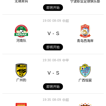
无锡吴钩
宁波职业足球俱乐部
即将开始
19:00
08-09
中超
V
S
-
河南队
青岛西海岸
即将开始
19:30
08-09
中甲
V
S
-
广州豹
广西恒宸
即将开始
19:35
08-09
中超