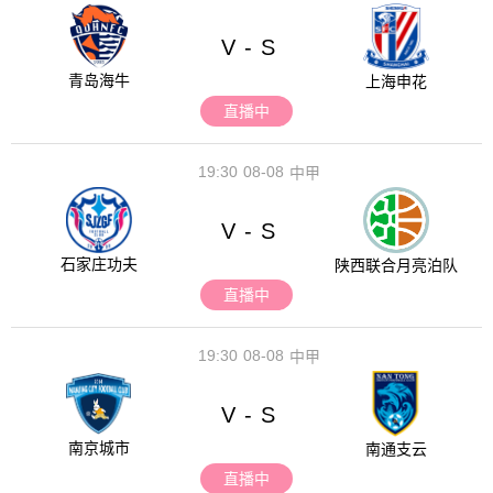
V
S
-
青岛海牛
上海申花
直播中
19:30
08-08
中甲
V
S
-
石家庄功夫
陕西联合月亮泊队
直播中
19:30
08-08
中甲
V
S
-
南京城市
南通支云
直播中