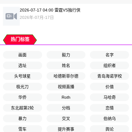
2026-07-17 04:00 雷霆VS独行侠
2026年-07月-17日
热门标签
画面
毅力
名字
选址
姓名
组织者
头号球星
哈德斯菲尔德
青岛海诺学校
极光刀
视频直播
价值
华侨
Roth
马哈奇
东北超第2轮
分档
恋情
暴力
交叉
伯纳乌
雪车
提升赛事
舆论