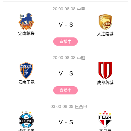
20:00
08-08
中甲
V
S
-
定南赣联
大连鲲城
直播中
20:00
08-08
中超
V
S
-
云南玉昆
成都蓉城
直播中
03:00
08-09
巴西甲
V
S
-