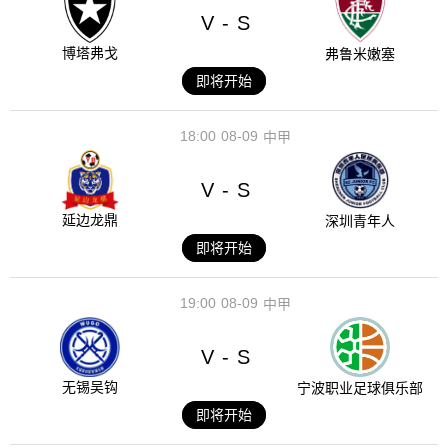
V
S
-
博塔弗戈
弗鲁米嫩塞
即将开始
18:00
08-09
中甲
V
S
-
延边龙鼎
深圳青年人
即将开始
19:00
08-09
中甲
V
S
-
无锡吴钩
宁波职业足球俱乐部
即将开始