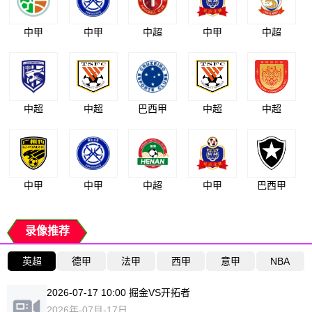
中甲
中甲
中超
中甲
中超
中超
中超
巴西甲
中超
中超
中甲
中甲
中超
中甲
巴西甲
录像推荐
英超
德甲
法甲
西甲
意甲
NBA
2026-07-17 10:00 掘金VS开拓者
2026年-07月-17日