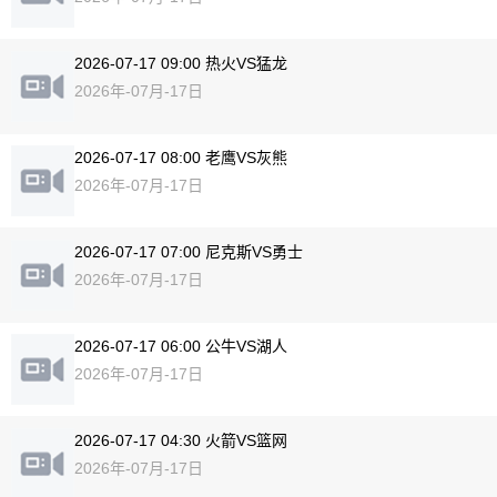
2026-07-17 09:00 热火VS猛龙
2026年-07月-17日
2026-07-17 08:00 老鹰VS灰熊
2026年-07月-17日
2026-07-17 07:00 尼克斯VS勇士
2026年-07月-17日
2026-07-17 06:00 公牛VS湖人
2026年-07月-17日
2026-07-17 04:30 火箭VS篮网
2026年-07月-17日