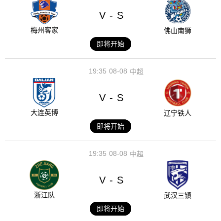
V
S
-
梅州客家
佛山南狮
即将开始
19:35
08-08
中超
V
S
-
大连英博
辽宁铁人
即将开始
19:35
08-08
中超
V
S
-
浙江队
武汉三镇
即将开始