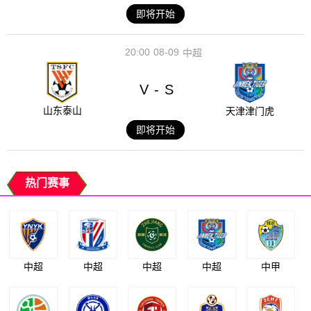
即将开始
20:00
08-09
中超
V
S
-
山东泰山
天津津门虎
即将开始
热门赛事
中超
中超
中超
中超
中甲