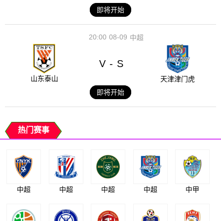
即将开始
20:00
08-09
中超
V
S
-
山东泰山
天津津门虎
即将开始
热门赛事
中超
中超
中超
中超
中甲