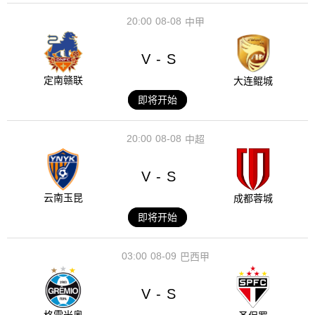
20:00
08-08
中甲
V
S
-
定南赣联
大连鲲城
即将开始
20:00
08-08
中超
V
S
-
云南玉昆
成都蓉城
即将开始
03:00
08-09
巴西甲
V
S
-