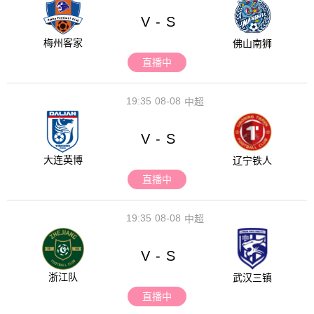
V
S
-
梅州客家
佛山南狮
直播中
19:35
08-08
中超
V
S
-
大连英博
辽宁铁人
直播中
19:35
08-08
中超
V
S
-
浙江队
武汉三镇
直播中