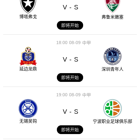
V
S
-
博塔弗戈
弗鲁米嫩塞
即将开始
18:00
08-09
中甲
V
S
-
延边龙鼎
深圳青年人
即将开始
19:00
08-09
中甲
V
S
-
无锡吴钩
宁波职业足球俱乐部
即将开始