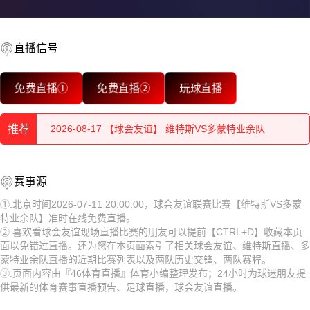
直播信号
2026-08-17 【球会友谊】 维特斯VS多蒙特业余队
免费直播①
免费直播②
玩球直播
2026-08-17 【球会友谊】 维特斯VS多蒙特业余队
推荐
2026-08-17 【球会友谊】 维特斯VS多蒙特业余队
2026-08-17 【球会友谊】 维特斯VS多蒙特业余队
2026-08-17 【球会友谊】 维特斯VS多蒙特业余队
赛事源
2026-08-17 【球会友谊】 维特斯VS多蒙特业余队
2026-08-17 【球会友谊】 维特斯VS多蒙特业余队
①.北京时间2026-07-11 20:00:00，球会友谊联赛比赛【维特斯VS多蒙
特业余队】准时在线免费直播。
2026-08-17 【球会友谊】 维特斯VS多蒙特业余队
2026-08-17 【球会友谊】 维特斯VS多蒙特业余队
②.喜欢看球会友谊现场直播比赛的朋友可以提前【CTRL+D】收藏本页
面以免错过直播。还为您在本页面索引了相关球会友谊、维特斯直播、多
2026-08-17 【球会友谊】 维特斯VS多蒙特业余队
2026-08-17 【球会友谊】 维特斯VS多蒙特业余队
蒙特业余队直播的近期比赛列表以及两队历史交锋、两队赛程。
③.页面内容由『46体育直播』体育小编整理发布；24小时为球迷朋友提
2026-08-17 【球会友谊】 维特斯VS多蒙特业余队
2026-08-17 【球会友谊】 维特斯VS多蒙特业余队
供最新的体育赛事直播预告、足球直播，球会友谊直播。
2026-08-17 【球会友谊】 维特斯VS多蒙特业余队
2026-08-17 【球会友谊】 维特斯VS多蒙特业余队