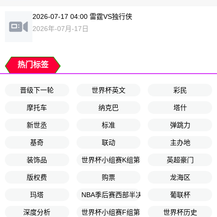
2026-07-17 04:00 雷霆VS独行侠
2026年-07月-17日
热门标签
晋级下一轮
世界杯英文
彩民
摩托车
纳克巴
塔什
新世丞
标准
弹跳力
基奇
联动
主办地
装饰品
世界杯小组赛K组第3轮
英超豪门
版权费
购票
龙海区
玛塔
NBA季后赛西部半决赛G2
葡联杯
深度分析
世界杯小组赛F组第2轮
世界杯历史