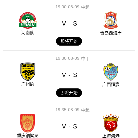
19:00
08-09
中超
V
S
-
河南队
青岛西海岸
即将开始
19:30
08-09
中甲
V
S
-
广州豹
广西恒宸
即将开始
19:35
08-09
中超
V
S
-
重庆铜梁龙
上海海港