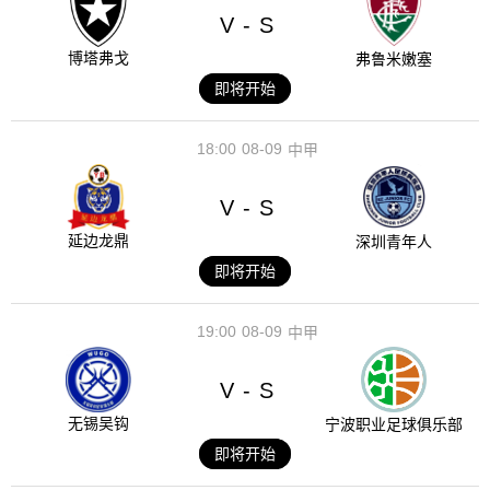
V
S
-
博塔弗戈
弗鲁米嫩塞
即将开始
18:00
08-09
中甲
V
S
-
延边龙鼎
深圳青年人
即将开始
19:00
08-09
中甲
V
S
-
无锡吴钩
宁波职业足球俱乐部
即将开始