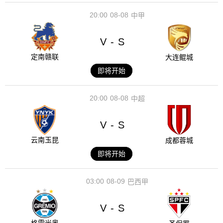
20:00
08-08
中甲
V
S
-
定南赣联
大连鲲城
即将开始
20:00
08-08
中超
V
S
-
云南玉昆
成都蓉城
即将开始
03:00
08-09
巴西甲
V
S
-