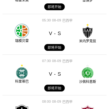
格雷米奥
圣保罗
即将开始
05:30
08-09
巴西甲
V
S
-
瑞模贝雷
米内罗竞技
即将开始
07:30
08-09
巴西甲
V
S
-
科里蒂巴
沙佩科恩斯
即将开始
08:00
08-09
巴西甲