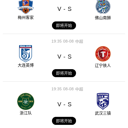
V
S
-
梅州客家
佛山南狮
即将开始
19:35
08-08
中超
V
S
-
大连英博
辽宁铁人
即将开始
19:35
08-08
中超
V
S
-
浙江队
武汉三镇
即将开始