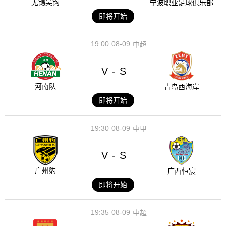
无锡吴钩
宁波职业足球俱乐部
即将开始
19:00
08-09
中超
V
S
-
河南队
青岛西海岸
即将开始
19:30
08-09
中甲
V
S
-
广州豹
广西恒宸
即将开始
19:35
08-09
中超