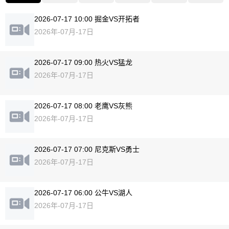
2026-07-17 10:00 掘金VS开拓者
2026年-07月-17日
2026-07-17 09:00 热火VS猛龙
2026年-07月-17日
2026-07-17 08:00 老鹰VS灰熊
2026年-07月-17日
2026-07-17 07:00 尼克斯VS勇士
2026年-07月-17日
2026-07-17 06:00 公牛VS湖人
2026年-07月-17日