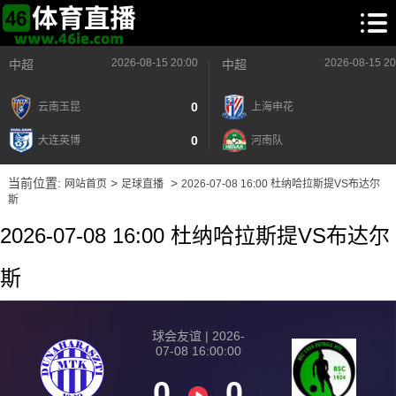
2026-08-15 20:00
2026-08-15 20
中超
中超
0
云南玉昆
上海申花
0
大连英博
河南队
当前位置:
>
>
网站首页
足球直播
2026-07-08 16:00 杜纳哈拉斯提VS布达尔
斯
2026-07-08 16:00 杜纳哈拉斯提VS布达尔
斯
球会友谊 | 2026-
07-08 16:00:00
0
0