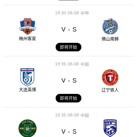
19:30
08-08
中甲
V
S
-
梅州客家
佛山南狮
即将开始
19:35
08-08
中超
V
S
-
大连英博
辽宁铁人
即将开始
19:35
08-08
中超
V
S
-