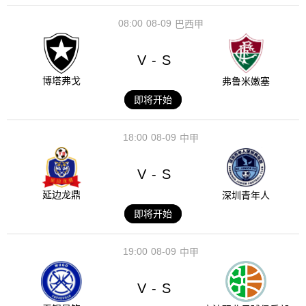
08:00
08-09
巴西甲
V
S
-
博塔弗戈
弗鲁米嫩塞
即将开始
18:00
08-09
中甲
V
S
-
延边龙鼎
深圳青年人
即将开始
19:00
08-09
中甲
V
S
-