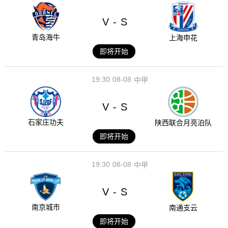
V
S
-
青岛海牛
上海申花
即将开始
19:30
08-08
中甲
V
S
-
石家庄功夫
陕西联合月亮泊队
即将开始
19:30
08-08
中甲
V
S
-
南京城市
南通支云
即将开始