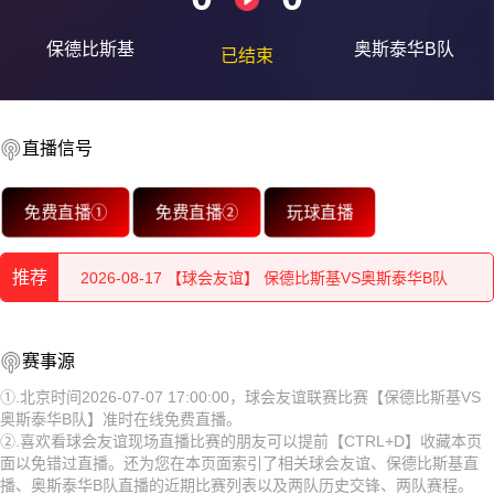
保德比斯基
奥斯泰华B队
已结束
直播信号
2026-08-17 【球会友谊】 保德比斯基VS奥斯泰华B队
免费直播①
免费直播②
玩球直播
2026-08-17 【球会友谊】 保德比斯基VS奥斯泰华B队
推荐
2026-08-17 【球会友谊】 保德比斯基VS奥斯泰华B队
2026-08-17 【球会友谊】 保德比斯基VS奥斯泰华B队
2026-08-17 【球会友谊】 保德比斯基VS奥斯泰华B队
赛事源
2026-08-17 【球会友谊】 保德比斯基VS奥斯泰华B队
2026-08-17 【球会友谊】 保德比斯基VS奥斯泰华B队
①.北京时间2026-07-07 17:00:00，球会友谊联赛比赛【保德比斯基VS
奥斯泰华B队】准时在线免费直播。
2026-08-17 【球会友谊】 保德比斯基VS奥斯泰华B队
2026-08-17 【球会友谊】 保德比斯基VS奥斯泰华B队
②.喜欢看球会友谊现场直播比赛的朋友可以提前【CTRL+D】收藏本页
面以免错过直播。还为您在本页面索引了相关球会友谊、保德比斯基直
2026-08-17 【球会友谊】 保德比斯基VS奥斯泰华B队
2026-08-17 【球会友谊】 保德比斯基VS奥斯泰华B队
播、奥斯泰华B队直播的近期比赛列表以及两队历史交锋、两队赛程。