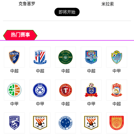
克鲁塞罗
米拉索
即将开始
热门赛事
中超
中超
中超
中超
中甲
中甲
中甲
中超
中甲
中超