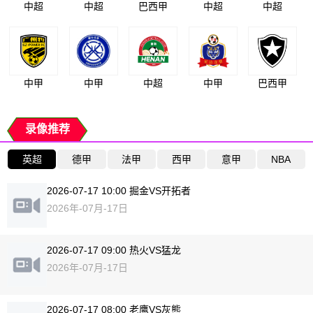
中超
中超
巴西甲
中超
中超
中甲
中甲
中超
中甲
巴西甲
录像推荐
英超
德甲
法甲
西甲
意甲
NBA
2026-07-17 10:00 掘金VS开拓者
2026年-07月-17日
2026-07-17 09:00 热火VS猛龙
2026年-07月-17日
2026-07-17 08:00 老鹰VS灰熊