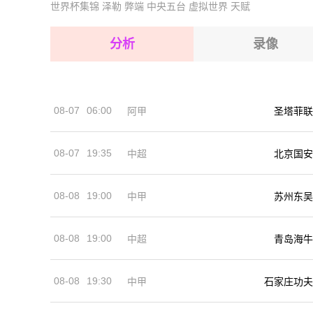
世界杯集锦
泽勒
弊端
中央五台
虚拟世界
天赋
2026-08-14 【球会友谊】 洛桑VS弗拉门戈
2026-08-15 【球会友谊】 洛桑VS弗拉门戈
2026-08-15 【球会友谊】 洛桑VS弗拉门戈
分析
录像
2026-08-15 【球会友谊】 洛桑VS弗拉门戈
2026-08-15 【球会友谊】 洛桑VS弗拉门戈
08-07
06:00
阿甲
圣塔菲联
2026-08-14 【球会友谊】 洛桑VS弗拉门戈
08-07
19:35
中超
北京国安
08-08
19:00
中甲
苏州东吴
08-08
19:00
中超
青岛海牛
08-08
19:30
中甲
石家庄功夫