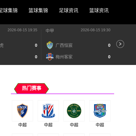
足球集锦
篮球集锦
足球资讯
篮球资讯
2026-08-15 19:35
2026-08-15 19:30
中甲
中甲
虎
0
广西恒宸
0
陕
0
梅州客家
0
长
热门赛事
中超
中超
中超
中超