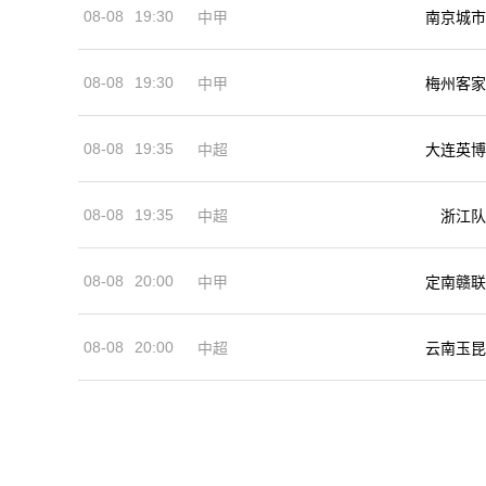
08-08
19:30
中甲
南京城市
08-08
19:30
中甲
梅州客家
08-08
19:35
中超
大连英博
08-08
19:35
中超
浙江队
08-08
20:00
中甲
定南赣联
08-08
20:00
中超
云南玉昆